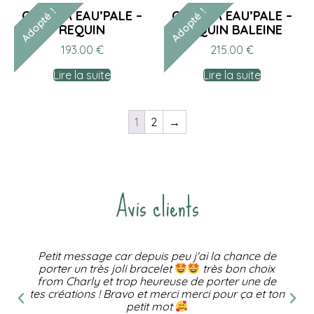
Adopté !
Adopté !
COLLIER EAU’PALE –
COLLIER EAU’PALE –
REQUIN
REQUIN BALEINE
193.00
€
215.00
€
Lire la suite
Lire la suite
1
2
→
Avis clients
Petit message car depuis peu j'ai la chance de
porter un très joli bracelet
très bon choix
from Charly et trop heureuse de porter une de
tes créations ! Bravo et merci merci pour ça et ton
petit mot