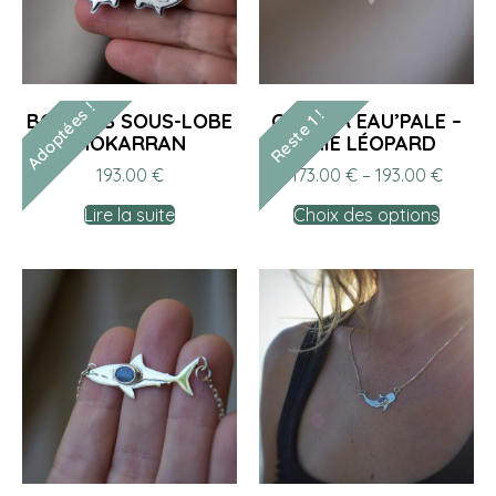
Adoptées !
Reste 1 !
BOUCLES SOUS-LOBE
COLLIER EAU’PALE –
MOKARRAN
RAIE LÉOPARD
193.00
€
173.00
€
–
193.00
€
Lire la suite
Choix des options