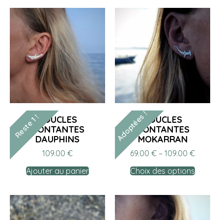
Adoptées !
Reste 1 !
BOUCLES
BOUCLES
MONTANTES
MONTANTES
DAUPHINS
MOKARRAN
109.00
€
69.00
€
–
109.00
€
Ajouter au panier
Choix des options