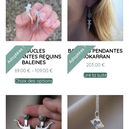
Adoptées !
Adoptées !
BOUCLES
BOUCLES PENDANTES
MONTANTES REQUINS
MOKARRAN
BALEINES
203.00
€
69.00
€
–
109.00
€
Lire la suite
Choix des options