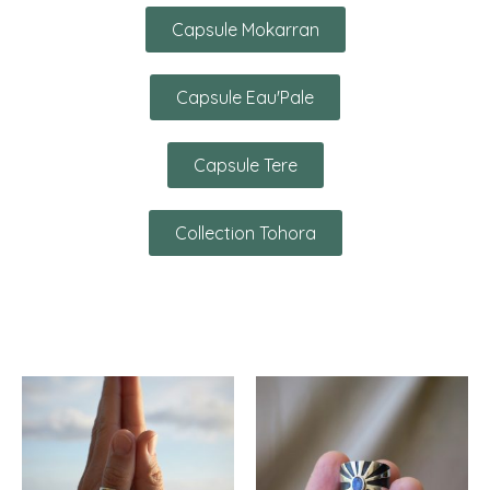
Capsule Mokarran
Capsule Eau'Pale
Capsule Tere
Collection Tohora