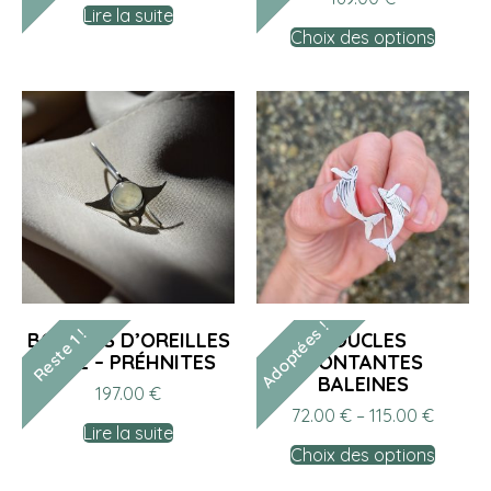
Lire la suite
Choix des options
Adoptées !
Reste 1 !
BOUCLES D’OREILLES
BOUCLES
TERE – PRÉHNITES
MONTANTES
BALEINES
197.00
€
72.00
€
–
115.00
€
Lire la suite
Choix des options